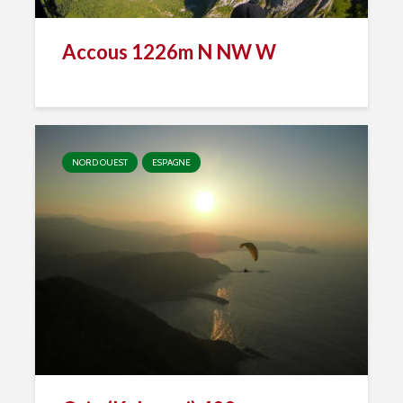
Accous 1226m N NW W
NORD OUEST
ESPAGNE