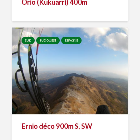
Orio (Kukuarri) 400m
SUD
SUD OUEST
ESPAGNE
Ernio déco 900m S, SW