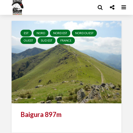
EST
NORD
NORD EST
NORD OUEST
OUEST
SUD EST
FRANCE
Baigura 897m