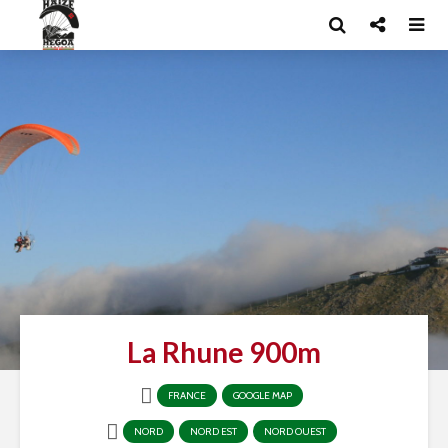
La Rhune 900m
FRANCE
GOOGLE MAP
NORD
NORD EST
NORD OUEST