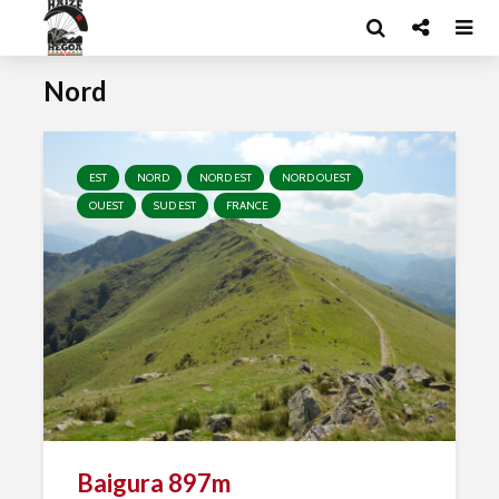
Nord
EST
NORD
NORD EST
NORD OUEST
OUEST
SUD EST
FRANCE
Baigura 897m