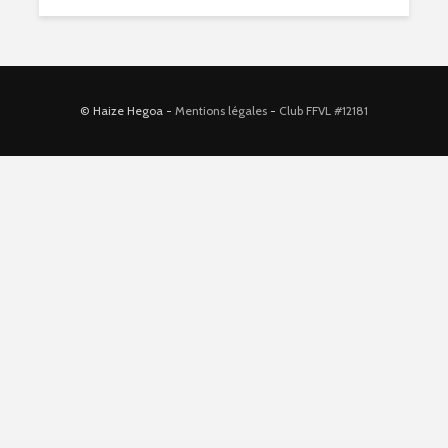
© Haize Hegoa -
Mentions légales
-
Club FFVL #12181